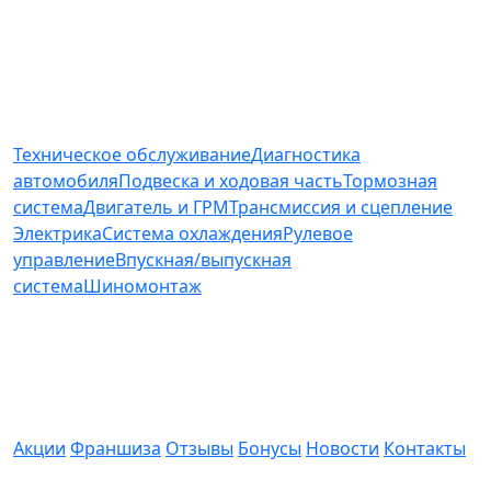
Услуги и цены
Техническое обслуживание
Диагностика
автомобиля
Подвеска и ходовая часть
Тормозная
система
Двигатель и ГРМ
Трансмиссия и сцепление
Электрика
Система охлаждения
Рулевое
управление
Впускная/выпускная
система
Шиномонтаж
О компании
Акции
Франшиза
Отзывы
Бонусы
Новости
Контакты