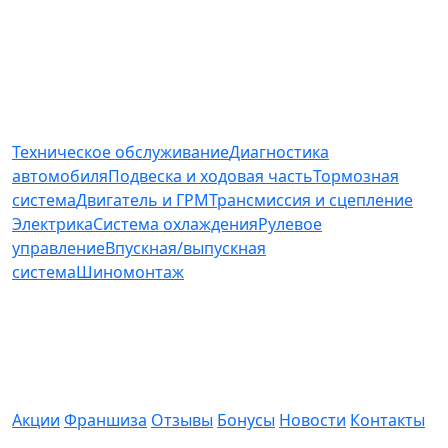
+7 (927) 236-77-72
Услуги и цены
Техническое обслуживание
Диагностика
автомобиля
Подвеска и ходовая часть
Тормозная
система
Двигатель и ГРМ
Трансмиссия и сцепление
Электрика
Система охлаждения
Рулевое
управление
Впускная/выпускная
система
Шиномонтаж
О компании
Акции
Франшиза
Отзывы
Бонусы
Новости
Контакты