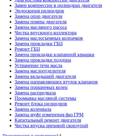
Замер компрессии в цилиндрах двигателя
Эндоскопия цилиндров
Замена опор двигателя
Замена помпы двигателя
Замена масляного насоса
Чистка впускного коллектора
Замена маслосъемных колпачков
Замена прокладки ГБЦ
Ремонт ГБЦ
Замена прокладки клапанной крышки
Замена прокладки поддона
Устранение течи масла
Замена маслоотделителя
Замена вкладышей двигателя
Замена направляющих втулок клапанов
Замена поршневых колец
Замена распредвала
Промывка масляной системы
Ремонт блока цилиндров
Замена коленвала
Замена муфт изменения фаз ГРМ
Капитальный ремонт двигателя
Чистка впуска ореховой скорлупой
Трансмиссия и сцепление
14