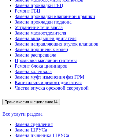
Замена прокладки ГБЦ
Ремонт ГБЦ
Замена прокладки клапанной крышки
Замена прокладки поддона
Устранение течи масла
Замена маслоотделителя
Замена вкладышей двигателя
Замена направляющих втулок клапанов
Замена поршневых колец
Замена распредвала
Промывка масляной системы
Ремонт блока цилиндров
Замена коленвала
Замена муфт изменения фаз ГРМ
Капитальный ремонт двигателя
Чистка впуска ореховой скорлупой
Трансмиссия и сцепление
14
Все услуги раздела
Замена сцепления
Замена ШРУСа
Замена пыльника ШРУСа