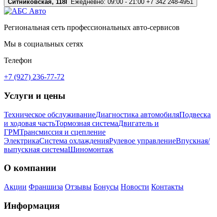
Ситниковская, 118Г
Ежедневно: 09:00 - 21:00
+7 342 248-4951
Региональная сеть профессиональных авто-сервисов
Мы в социальных сетях
Телефон
+7 (927) 236-77-72
Услуги и цены
Техническое обслуживание
Диагностика автомобиля
Подвеска
и ходовая часть
Тормозная система
Двигатель и
ГРМ
Трансмиссия и сцепление
Электрика
Система охлаждения
Рулевое управление
Впускная/
выпускная система
Шиномонтаж
О компании
Акции
Франшиза
Отзывы
Бонусы
Новости
Контакты
Информация