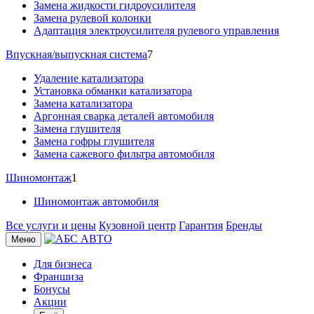
Замена жидкости гидроусилителя
Замена рулевой колонки
Адаптация электроусилителя рулевого управления
Впускная/выпускная система
7
Удаление катализатора
Установка обманки катализатора
Замена катализатора
Аргонная сварка деталей автомобиля
Замена глушителя
Замена гофры глушителя
Замена сажевого фильтра автомобиля
Шиномонтаж
1
Шиномонтаж автомобиля
Все услуги и цены
Кузовной центр
Гарантия
Бренды
Меню
Для бизнеса
Франшиза
Бонусы
Акции