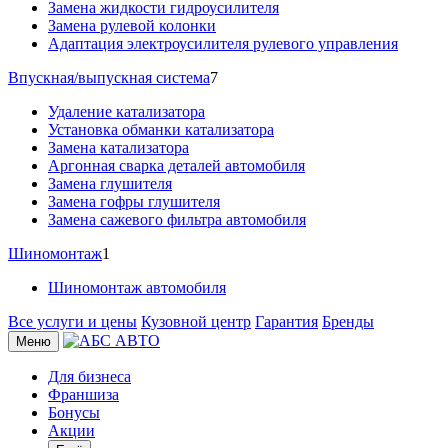
Замена жидкости гидроусилителя
Замена рулевой колонки
Адаптация электроусилителя рулевого управления
Впускная/выпускная система
7
Удаление катализатора
Установка обманки катализатора
Замена катализатора
Аргонная сварка деталей автомобиля
Замена глушителя
Замена гофры глушителя
Замена сажевого фильтра автомобиля
Шиномонтаж
1
Шиномонтаж автомобиля
Все услуги и цены
Кузовной центр
Гарантия
Бренды
Меню
Для бизнеса
Франшиза
Бонусы
Акции