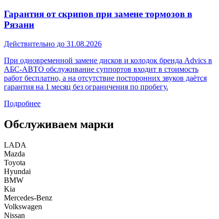
Гарантия от скрипов при замене тормозов в
Рязани
Действительно до 31.08.2026
При одновременной замене дисков и колодок бренда Advics в
АБС-АВТО обслуживание суппортов входит в стоимость
работ бесплатно, а на отсутствие посторонних звуков даётся
гарантия на 1 месяц без ограничения по пробегу.
Подробнее
Обслуживаем марки
LADA
Mazda
Toyota
Hyundai
BMW
Kia
Mercedes-Benz
Volkswagen
Nissan