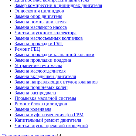
Замер компрессии в цилиндрах двигателя
Эндоскопия цилиндров
Замена опор двигателя
Замена помпы двигателя
Замена масляного насоса
Чистка впускного коллектора
Замена маслосъемных колпачков
Замена прокладки ГБЦ
Ремонт ГБЦ
Замена прокладки клапанной крышки
Замена прокладки поддона
Устранение течи масла
Замена маслоотделителя
Замена вкладышей двигателя
Замена направляющих втулок клапанов
Замена поршневых колец
Замена распредвала
Промывка масляной системы
Ремонт блока цилиндров
Замена коленвала
Замена муфт изменения фаз ГРМ
Капитальный ремонт двигателя
Чистка впуска ореховой скорлупой
Трансмиссия и сцепление
14