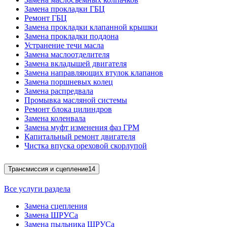
Замена прокладки ГБЦ
Ремонт ГБЦ
Замена прокладки клапанной крышки
Замена прокладки поддона
Устранение течи масла
Замена маслоотделителя
Замена вкладышей двигателя
Замена направляющих втулок клапанов
Замена поршневых колец
Замена распредвала
Промывка масляной системы
Ремонт блока цилиндров
Замена коленвала
Замена муфт изменения фаз ГРМ
Капитальный ремонт двигателя
Чистка впуска ореховой скорлупой
Трансмиссия и сцепление
14
Все услуги раздела
Замена сцепления
Замена ШРУСа
Замена пыльника ШРУСа