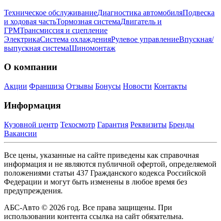
Техническое обслуживание
Диагностика автомобиля
Подвеска
и ходовая часть
Тормозная система
Двигатель и
ГРМ
Трансмиссия и сцепление
Электрика
Система охлаждения
Рулевое управление
Впускная/
выпускная система
Шиномонтаж
О компании
Акции
Франшиза
Отзывы
Бонусы
Новости
Контакты
Информация
Кузовной центр
Техосмотр
Гарантия
Реквизиты
Бренды
Вакансии
Все цены, указанные на сайте приведены как справочная
информация и не являются публичной офертой, определяемой
положениями статьи 437 Гражданского кодекса Российской
Федерации и могут быть изменены в любое время без
предупреждения.
АБС-Авто © 2026 год. Все права защищены. При
использовании контента ссылка на сайт обязательна.