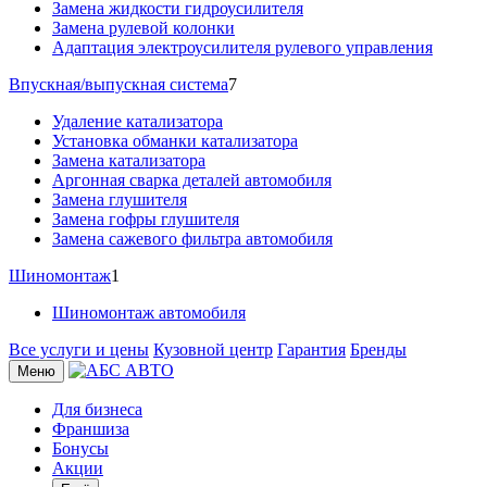
Замена жидкости гидроусилителя
Замена рулевой колонки
Адаптация электроусилителя рулевого управления
Впускная/выпускная система
7
Удаление катализатора
Установка обманки катализатора
Замена катализатора
Аргонная сварка деталей автомобиля
Замена глушителя
Замена гофры глушителя
Замена сажевого фильтра автомобиля
Шиномонтаж
1
Шиномонтаж автомобиля
Все услуги и цены
Кузовной центр
Гарантия
Бренды
Меню
Для бизнеса
Франшиза
Бонусы
Акции