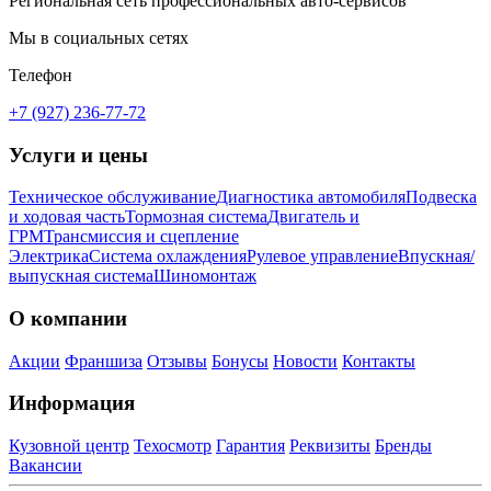
Региональная сеть профессиональных авто-сервисов
Мы в социальных сетях
Телефон
+7 (927) 236-77-72
Услуги и цены
Техническое обслуживание
Диагностика автомобиля
Подвеска
и ходовая часть
Тормозная система
Двигатель и
ГРМ
Трансмиссия и сцепление
Электрика
Система охлаждения
Рулевое управление
Впускная/
выпускная система
Шиномонтаж
О компании
Акции
Франшиза
Отзывы
Бонусы
Новости
Контакты
Информация
Кузовной центр
Техосмотр
Гарантия
Реквизиты
Бренды
Вакансии