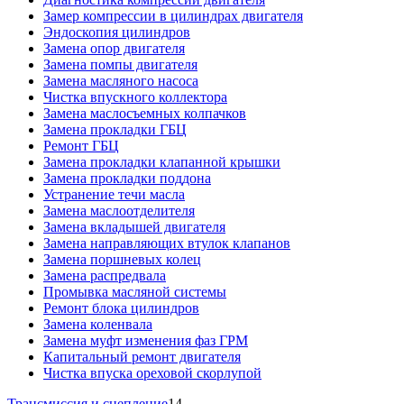
Замер компрессии в цилиндрах двигателя
Эндоскопия цилиндров
Замена опор двигателя
Замена помпы двигателя
Замена масляного насоса
Чистка впускного коллектора
Замена маслосъемных колпачков
Замена прокладки ГБЦ
Ремонт ГБЦ
Замена прокладки клапанной крышки
Замена прокладки поддона
Устранение течи масла
Замена маслоотделителя
Замена вкладышей двигателя
Замена направляющих втулок клапанов
Замена поршневых колец
Замена распредвала
Промывка масляной системы
Ремонт блока цилиндров
Замена коленвала
Замена муфт изменения фаз ГРМ
Капитальный ремонт двигателя
Чистка впуска ореховой скорлупой
Трансмиссия и сцепление
14