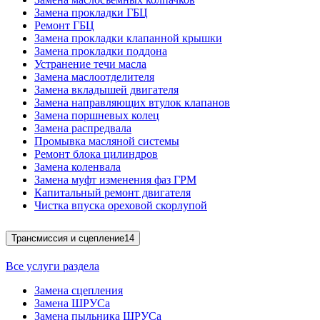
Замена прокладки ГБЦ
Ремонт ГБЦ
Замена прокладки клапанной крышки
Замена прокладки поддона
Устранение течи масла
Замена маслоотделителя
Замена вкладышей двигателя
Замена направляющих втулок клапанов
Замена поршневых колец
Замена распредвала
Промывка масляной системы
Ремонт блока цилиндров
Замена коленвала
Замена муфт изменения фаз ГРМ
Капитальный ремонт двигателя
Чистка впуска ореховой скорлупой
Трансмиссия и сцепление
14
Все услуги раздела
Замена сцепления
Замена ШРУСа
Замена пыльника ШРУСа