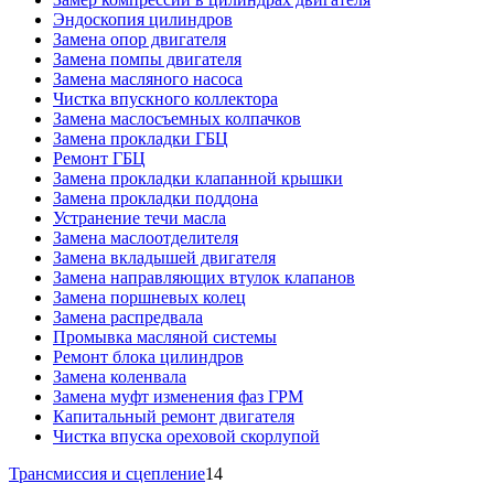
Эндоскопия цилиндров
Замена опор двигателя
Замена помпы двигателя
Замена масляного насоса
Чистка впускного коллектора
Замена маслосъемных колпачков
Замена прокладки ГБЦ
Ремонт ГБЦ
Замена прокладки клапанной крышки
Замена прокладки поддона
Устранение течи масла
Замена маслоотделителя
Замена вкладышей двигателя
Замена направляющих втулок клапанов
Замена поршневых колец
Замена распредвала
Промывка масляной системы
Ремонт блока цилиндров
Замена коленвала
Замена муфт изменения фаз ГРМ
Капитальный ремонт двигателя
Чистка впуска ореховой скорлупой
Трансмиссия и сцепление
14