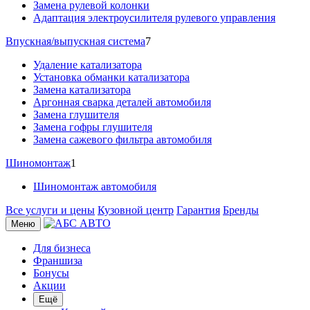
Замена рулевой колонки
Адаптация электроусилителя рулевого управления
Впускная/выпускная система
7
Удаление катализатора
Установка обманки катализатора
Замена катализатора
Аргонная сварка деталей автомобиля
Замена глушителя
Замена гофры глушителя
Замена сажевого фильтра автомобиля
Шиномонтаж
1
Шиномонтаж автомобиля
Все услуги и цены
Кузовной центр
Гарантия
Бренды
Меню
Для бизнеса
Франшиза
Бонусы
Акции
Ещё