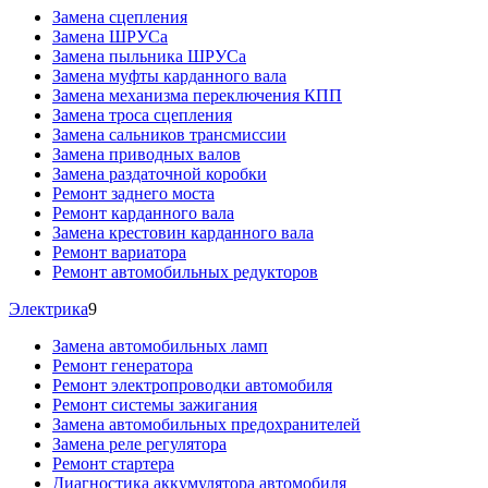
Замена сцепления
Замена ШРУСа
Замена пыльника ШРУСа
Замена муфты карданного вала
Замена механизма переключения КПП
Замена троса сцепления
Замена сальников трансмиссии
Замена приводных валов
Замена раздаточной коробки
Ремонт заднего моста
Ремонт карданного вала
Замена крестовин карданного вала
Ремонт вариатора
Ремонт автомобильных редукторов
Электрика
9
Замена автомобильных ламп
Ремонт генератора
Ремонт электропроводки автомобиля
Ремонт системы зажигания
Замена автомобильных предохранителей
Замена реле регулятора
Ремонт стартера
Диагностика аккумулятора автомобиля