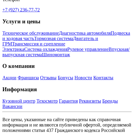
+7 (927) 236-77-72
Услуги и цены
Техническое обслуживание
Диагностика автомобиля
Подвеска
и ходовая часть
Тормозная система
Двигатель и
ГРМ
Трансмиссия и сцепление
Электрика
Система охлаждения
Рулевое управление
Впускная/
выпускная система
Шиномонтаж
О компании
Акции
Франшиза
Отзывы
Бонусы
Новости
Контакты
Информация
Кузовной центр
Техосмотр
Гарантия
Реквизиты
Бренды
Вакансии
Все цены, указанные на сайте приведены как справочная
информация и не являются публичной офертой, определяемой
положениями статьи 437 Гражданского кодекса Российской