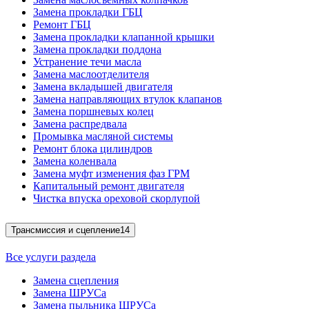
Замена прокладки ГБЦ
Ремонт ГБЦ
Замена прокладки клапанной крышки
Замена прокладки поддона
Устранение течи масла
Замена маслоотделителя
Замена вкладышей двигателя
Замена направляющих втулок клапанов
Замена поршневых колец
Замена распредвала
Промывка масляной системы
Ремонт блока цилиндров
Замена коленвала
Замена муфт изменения фаз ГРМ
Капитальный ремонт двигателя
Чистка впуска ореховой скорлупой
Трансмиссия и сцепление
14
Все услуги раздела
Замена сцепления
Замена ШРУСа
Замена пыльника ШРУСа