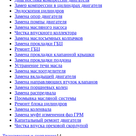
Замер компрессии в цилиндрах двигателя
Эндоскопия цилиндров
Замена опор двигателя
Замена помпы двигателя
Замена масляного насоса
Чистка впускного коллектора
Замена маслосъемных колпачков
Замена прокладки ГБЦ
Ремонт ГБЦ
Замена прокладки клапанной крышки
Замена прокладки поддона
Устранение течи масла
Замена маслоотделителя
Замена вкладышей двигателя
Замена направляющих втулок клапанов
Замена поршневых колец
Замена распредвала
Промывка масляной системы
Ремонт блока цилиндров
Замена коленвала
Замена муфт изменения фаз ГРМ
Капитальный ремонт двигателя
Чистка впуска ореховой скорлупой
Трансмиссия и сцепление
14