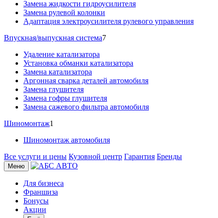
Замена жидкости гидроусилителя
Замена рулевой колонки
Адаптация электроусилителя рулевого управления
Впускная/выпускная система
7
Удаление катализатора
Установка обманки катализатора
Замена катализатора
Аргонная сварка деталей автомобиля
Замена глушителя
Замена гофры глушителя
Замена сажевого фильтра автомобиля
Шиномонтаж
1
Шиномонтаж автомобиля
Все услуги и цены
Кузовной центр
Гарантия
Бренды
Меню
Для бизнеса
Франшиза
Бонусы
Акции