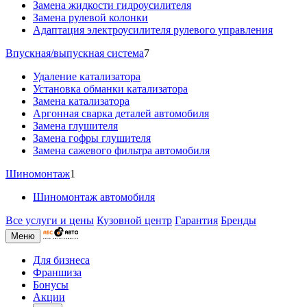
Замена жидкости гидроусилителя
Замена рулевой колонки
Адаптация электроусилителя рулевого управления
Впускная/выпускная система
7
Удаление катализатора
Установка обманки катализатора
Замена катализатора
Аргонная сварка деталей автомобиля
Замена глушителя
Замена гофры глушителя
Замена сажевого фильтра автомобиля
Шиномонтаж
1
Шиномонтаж автомобиля
Все услуги и цены
Кузовной центр
Гарантия
Бренды
Меню
Для бизнеса
Франшиза
Бонусы
Акции