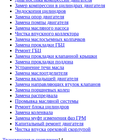
Замер компрессии в цилиндрах двигателя
Эндоскопия цилиндров
Замена опор двигателя
Замена помпы двигателя
Замена масляного насоса
Чистка впускного коллектора
Замена маслосъемных колпачков
Замена прокладки ГБЦ
Ремонт ГБЦ
Замена прокладки клапанной крышки
Замена прокладки поддона
Устранение течи масла
Замена маслоотделителя
Замена вкладышей двигателя
Замена направляющих втулок клапанов
Замена поршневых колец
Замена распредвала
Промывка масляной системы
Ремонт блока цилиндров
Замена коленвала
Замена муфт изменения фаз ГРМ
Капитальный ремонт двигателя
Чистка впуска ореховой скорлупой
Трансмиссия и сцепление
14