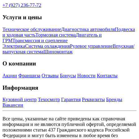
+7 (927) 236-77-72
Услуги и цены
Техническое обслуживание
Диагностика автомобиля
Подвеска
и ходовая часть
Тормозная система
Двигатель и
ГРМ
Трансмиссия и сцепление
Электрика
Система охлаждения
Рулевое управление
Впускная/
выпускная система
Шиномонтаж
О компании
Акции
Франшиза
Отзывы
Бонусы
Новости
Контакты
Информация
Кузовной центр
Техосмотр
Гарантия
Реквизиты
Бренды
Вакансии
Все цены, указанные на сайте приведены как справочная
информация и не являются публичной офертой, определяемой
положениями статьи 437 Гражданского кодекса Российской
Федерации и могут быть изменены в любое время без