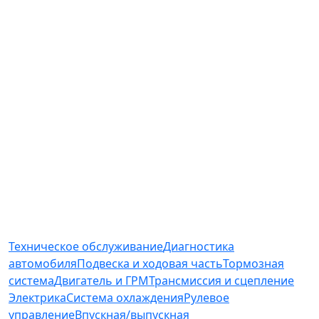
Региональная сеть профессиональных авто-
сервисов
Мы в социальных сетях
Телефон
+7 (927) 236-77-72
Услуги и цены
Техническое обслуживание
Диагностика
автомобиля
Подвеска и ходовая часть
Тормозная
система
Двигатель и ГРМ
Трансмиссия и сцепление
Электрика
Система охлаждения
Рулевое
управление
Впускная/выпускная