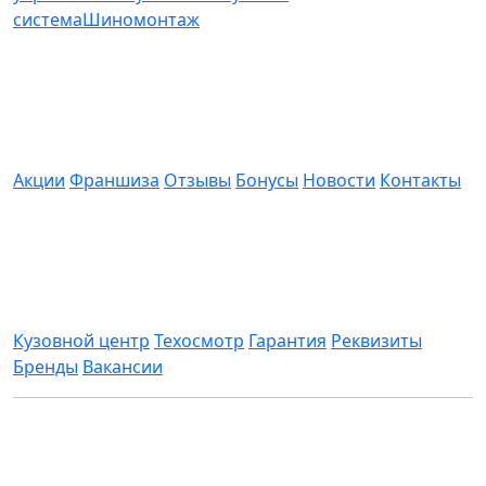
система
Шиномонтаж
О компании
Акции
Франшиза
Отзывы
Бонусы
Новости
Контакты
Информация
Кузовной центр
Техосмотр
Гарантия
Реквизиты
Бренды
Вакансии
Все цены, указанные на сайте приведены как
справочная информация и не являются публичной
офертой, определяемой положениями статьи 437