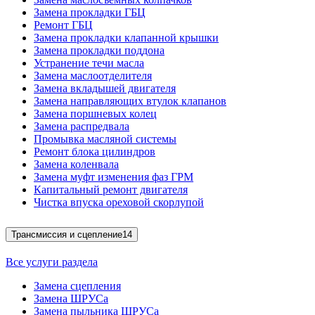
Замена прокладки ГБЦ
Ремонт ГБЦ
Замена прокладки клапанной крышки
Замена прокладки поддона
Устранение течи масла
Замена маслоотделителя
Замена вкладышей двигателя
Замена направляющих втулок клапанов
Замена поршневых колец
Замена распредвала
Промывка масляной системы
Ремонт блока цилиндров
Замена коленвала
Замена муфт изменения фаз ГРМ
Капитальный ремонт двигателя
Чистка впуска ореховой скорлупой
Трансмиссия и сцепление
14
Все услуги раздела
Замена сцепления
Замена ШРУСа
Замена пыльника ШРУСа