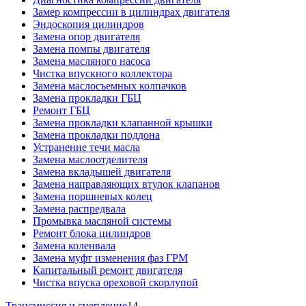
Замер компрессии в цилиндрах двигателя
Эндоскопия цилиндров
Замена опор двигателя
Замена помпы двигателя
Замена масляного насоса
Чистка впускного коллектора
Замена маслосъемных колпачков
Замена прокладки ГБЦ
Ремонт ГБЦ
Замена прокладки клапанной крышки
Замена прокладки поддона
Устранение течи масла
Замена маслоотделителя
Замена вкладышей двигателя
Замена направляющих втулок клапанов
Замена поршневых колец
Замена распредвала
Промывка масляной системы
Ремонт блока цилиндров
Замена коленвала
Замена муфт изменения фаз ГРМ
Капитальный ремонт двигателя
Чистка впуска ореховой скорлупой
Трансмиссия и сцепление
14