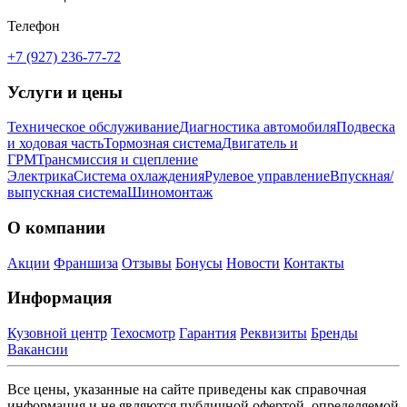
Телефон
+7 (927) 236-77-72
Услуги и цены
Техническое обслуживание
Диагностика автомобиля
Подвеска
и ходовая часть
Тормозная система
Двигатель и
ГРМ
Трансмиссия и сцепление
Электрика
Система охлаждения
Рулевое управление
Впускная/
выпускная система
Шиномонтаж
О компании
Акции
Франшиза
Отзывы
Бонусы
Новости
Контакты
Информация
Кузовной центр
Техосмотр
Гарантия
Реквизиты
Бренды
Вакансии
Все цены, указанные на сайте приведены как справочная
информация и не являются публичной офертой, определяемой