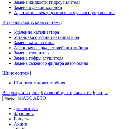
Замена жидкости гидроусилителя
Замена рулевой колонки
Адаптация электроусилителя рулевого управления
Впускная/выпускная система
7
Удаление катализатора
Установка обманки катализатора
Замена катализатора
Аргонная сварка деталей автомобиля
Замена глушителя
Замена гофры глушителя
Замена сажевого фильтра автомобиля
Шиномонтаж
1
Шиномонтаж автомобиля
Все услуги и цены
Кузовной центр
Гарантия
Бренды
Меню
Для бизнеса
Франшиза
Бонусы
Акции