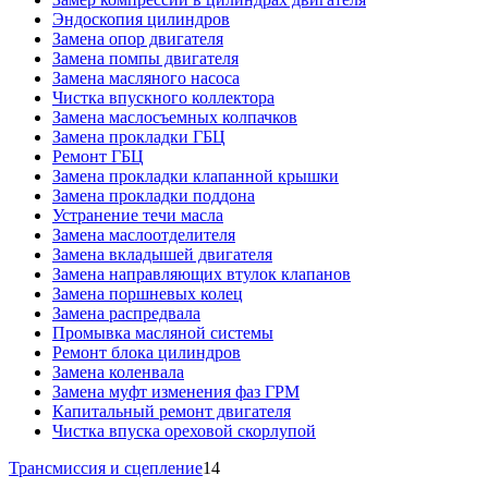
Эндоскопия цилиндров
Замена опор двигателя
Замена помпы двигателя
Замена масляного насоса
Чистка впускного коллектора
Замена маслосъемных колпачков
Замена прокладки ГБЦ
Ремонт ГБЦ
Замена прокладки клапанной крышки
Замена прокладки поддона
Устранение течи масла
Замена маслоотделителя
Замена вкладышей двигателя
Замена направляющих втулок клапанов
Замена поршневых колец
Замена распредвала
Промывка масляной системы
Ремонт блока цилиндров
Замена коленвала
Замена муфт изменения фаз ГРМ
Капитальный ремонт двигателя
Чистка впуска ореховой скорлупой
Трансмиссия и сцепление
14