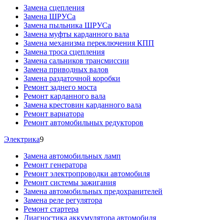
Замена сцепления
Замена ШРУСа
Замена пыльника ШРУСа
Замена муфты карданного вала
Замена механизма переключения КПП
Замена троса сцепления
Замена сальников трансмиссии
Замена приводных валов
Замена раздаточной коробки
Ремонт заднего моста
Ремонт карданного вала
Замена крестовин карданного вала
Ремонт вариатора
Ремонт автомобильных редукторов
Электрика
9
Замена автомобильных ламп
Ремонт генератора
Ремонт электропроводки автомобиля
Ремонт системы зажигания
Замена автомобильных предохранителей
Замена реле регулятора
Ремонт стартера
Диагностика аккумулятора автомобиля