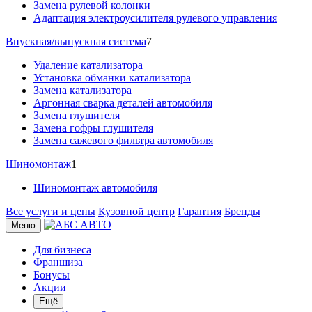
Замена рулевой колонки
Адаптация электроусилителя рулевого управления
Впускная/выпускная система
7
Удаление катализатора
Установка обманки катализатора
Замена катализатора
Аргонная сварка деталей автомобиля
Замена глушителя
Замена гофры глушителя
Замена сажевого фильтра автомобиля
Шиномонтаж
1
Шиномонтаж автомобиля
Все услуги и цены
Кузовной центр
Гарантия
Бренды
Меню
Для бизнеса
Франшиза
Бонусы
Акции
Ещё